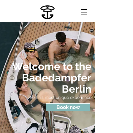
Welcome to the
Badedampfer
Berlin
Berlin's most unique experience
Book now