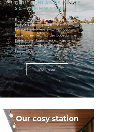
DEUTSCHLANDS ERSTE
SCHWIMMWANNE
IIm Jahr 2019 startete Jannis mit einem
Boot und einem großen Traum:
Deutschlands erster schwimmender
Badewanne. Jetzt hat der Badedampfer
Berlin sechs Boote, eine schwimmende
Sauna und unzählige glückliche
Erinnerungen auf Berlins Wasserstraße
Mehr lesen
Our cosy station