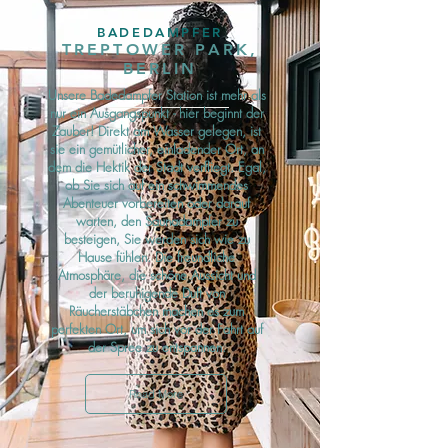
BADEDAMPFER
TREPTOWER PARK,
BERLIN
Unsere Badedampfer Station ist mehr als
nur ein Ausgangspunkt - hier beginnt der
Zauber! Direkt am Wasser gelegen, ist
sie ein gemütlicher, einladender Ort, an
dem die Hektik der Stadt verfliegt. Egal,
ob Sie sich auf ein schwimmendes
Abenteuer vorbereiten oder darauf
warten, den Saunadampfer zu
besteigen, Sie werden sich wie zu
Hause fühlen. Die freundliche
Atmosphäre, die schöne Aussicht und
der beruhigende Duft von
Räucherstäbchen machen es zum
perfekten Ort, um sich vor der Fahrt auf
der Spree zu entspannen.
Read More